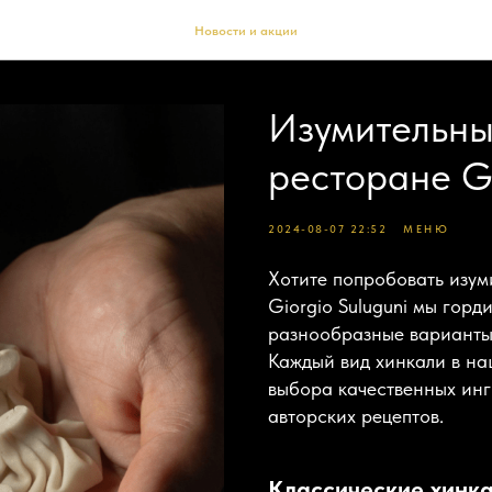
Новости и акции
Изумительны
ресторане Gi
2024-08-07 22:52
МЕНЮ
Хотите попробовать изум
Giorgio Suluguni мы горд
разнообразные варианты 
Каждый вид хинкали в на
выбора качественных инг
авторских рецептов.
Классические хинк